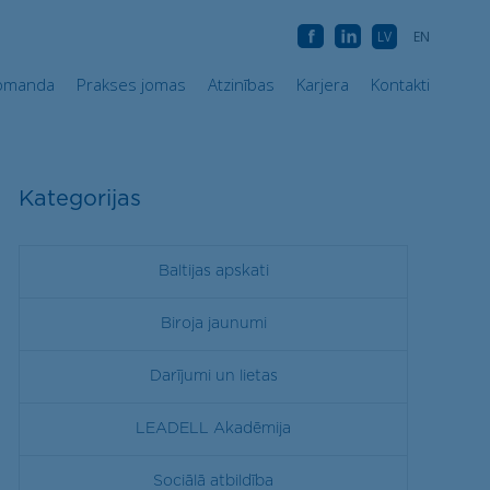
Komanda
Prakses jomas
Atzinības
Karjera
Kontakti
AB
AB
LV
EN
omanda
Prakses jomas
Atzinības
Karjera
Kontakti
Kategorijas
Baltijas apskati
Biroja jaunumi
Darījumi un lietas
LEADELL Akadēmija
Sociālā atbildība