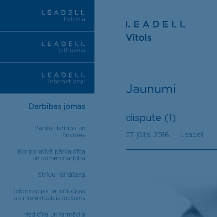
Jaunumi
Darbības jomas
dispute (1)
Banku darbība un
27. jūlijs, 2016.
Leadell
finanses
Korporatīvā pārvaldība
un komercdarbība
Strīdu risināšana
Informācijas tehnoloģijas
un intelektuālais īpašums
Medicīna un farmācija