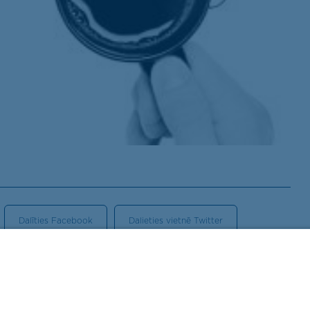
Dalīties Facebook
Dalieties vietnē Twitter
Blaumaņa iela 5A-40,